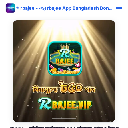
⭐ rbajee - নতুন rbajee App Bangladesh Bonus bKash