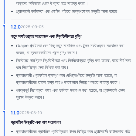
অন্যদের অভিজ্ঞতা থেকে উপকৃত হতে সাহায্য করবে।
প্ল্যাটফর্মের কর্মক্ষমতা এবং লোডিং গতিতে উল্লেখযোগ্য উন্নতি আনা হয়েছে।
1.2.0
2025-09-05
নতুন সফটওয়্যার সংযোজন এবং স্থিতিশীলতা বৃদ্ধি
rbajee প্ল্যাটফর্মে বেশ কিছু নতুন সামাজিক এবং টুলস সফটওয়্যার সংযোজন করা
হয়েছে, যা ব্যবহারকারীদের পছন্দ বৃদ্ধি করবে।
সিস্টেমের সামগ্রিক স্থিতিশীলতা এবং নির্ভরযোগ্যতা বৃদ্ধি করা হয়েছে, যাতে দীর্ঘ সময়
ধরে নিরবচ্ছিন্ন সেবা নিশ্চিত করা যায়।
ব্যবহারকারী প্রোফাইল ব্যবস্থাপনার বৈশিষ্ট্যগুলিতে উন্নতি আনা হয়েছে, যা
ব্যবহারকারীদের তাদের তথ্য আরও ভালোভাবে নিয়ন্ত্রণ করতে সাহায্য করবে।
গুরুত্বপূর্ণ নিরাপত্তা প্যাচ এবং দুর্বলতা সংশোধন করা হয়েছে, যা প্ল্যাটফর্মের ডেটা
সুরক্ষা উন্নত করবে।
1.1.0
2025-08-10
প্রাথমিক উন্নতি এবং বাগ সংশোধন
ব্যবহারকারীদের প্রাথমিক প্রতিক্রিয়ার উপর ভিত্তি করে প্ল্যাটফর্মের ডাউনলোড গতি