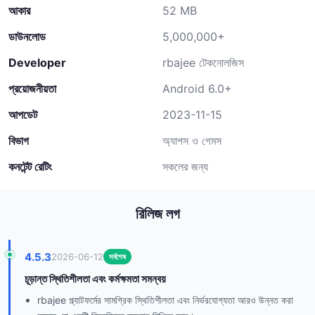
আকার
52 MB
ডাউনলোড
5,000,000+
Developer
rbajee টেকনোলজিস
প্রয়োজনীয়তা
Android 6.0+
আপডেট
2023-11-15
বিভাগ
অ্যাপস ও গেমস
কনটেন্ট রেটিং
সকলের জন্য
রিলিজ লগ
4.5.3
2026-06-12
সর্বশেষ
চূড়ান্ত স্থিতিশীলতা এবং কর্মক্ষমতা সমন্বয়
rbajee প্ল্যাটফর্মের সামগ্রিক স্থিতিশীলতা এবং নির্ভরযোগ্যতা আরও উন্নত করা