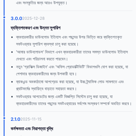
এবং সংস্কৃতির জন্য আরও উপযুক্ত।
3.0.0
2025-12-28
ব্যক্তিগতকরণ এবং উন্নত সুপারিশ
ব্যবহারকারীর ডাউনলোড ইতিহাস এবং পছন্দের উপর ভিত্তি করে ব্যক্তিগতকৃত
সফটওয়্যার সুপারিশ ব্যবস্থা চালু করা হয়েছে।
'আমার ডাউনলোডস' বিভাগে এখন ব্যবহারকারীরা তাদের সমস্ত ডাউনলোড ইতিহাস
দেখতে এবং পরিচালনা করতে পারবেন।
নতুন 'গ্রাফিক্স ডিজাইন' এবং 'অফিস প্রোডাক্টিভিটি' বিভাগগুলি যোগ করা হয়েছে, যা
পেশাদার ব্যবহারকারীদের জন্য উপকারী হবে।
ব্যাকএন্ড অবকাঠামো আপগ্রেড করা হয়েছে, যা উচ্চ ট্র্যাফিক লোড সামলাতে এবং
প্ল্যাটফর্মের স্থায়িত্ব বাড়াতে সহায়তা করবে।
সফটওয়্যার আপডেটের জন্য একটি বিজ্ঞপ্তি সিস্টেম চালু করা হয়েছে, যা
ব্যবহারকারীদের তাদের পছন্দের সফটওয়্যারের সর্বশেষ সংস্করণ সম্পর্কে অবহিত করবে।
2.1.0
2025-11-15
কর্মক্ষমতা এবং নিরাপত্তা বৃদ্ধি