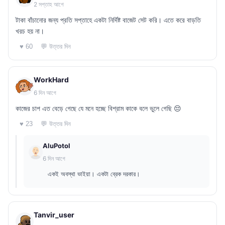
2 সপ্তাহ আগে
টাকা বাঁচানোর জন্য প্রতি সপ্তাহে একটা নির্দিষ্ট বাজেট সেট করি। এতে করে বাড়তি
খরচ হয় না।
💬 উত্তর দিন
♥ 60
WorkHard
6 দিন আগে
কাজের চাপ এত বেড়ে গেছে যে মনে হচ্ছে বিশ্রাম কাকে বলে ভুলে গেছি 😔
💬 উত্তর দিন
♥ 23
AluPotol
6 দিন আগে
একই অবস্থা ভাইয়া। একটা ব্রেক দরকার।
Tanvir_user