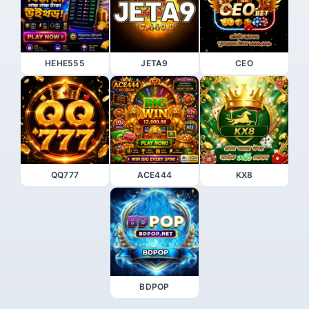
HEHE555
JETA9
CEO
QQ777
ACE444
KX8
BDPOP