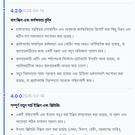
4.2.0
2026-04-15
বাগ ফিক্স এবং কর্মক্ষমতা বৃদ্ধি
ডাউনলোড প্রক্রিয়া চলাকালীন এবং অন্যান্য কার্যকারিতায় রিপোর্ট করা কিছু বিরল এবং
জটিল বাগ সফলভাবে সংশোধন করা হয়েছে।
প্ল্যাটফর্মের সামগ্রিক কর্মক্ষমতা এবং লোডিং সময় আরও অপ্টিমাইজ করা হয়েছে, যা
ব্যবহারকারীদের জন্য একটি দ্রুত এবং মসৃণ অভিজ্ঞতা প্রদান করে।
ব্যবহারকারী রেটিং এবং পর্যালোচনা সিস্টেমে ছোটখাটো উন্নতি আনা হয়েছে, যা
প্রক্রিয়াটিকে আরও ব্যবহারকারী-বান্ধব করে তোলে।
নতুন নিরাপত্তা প্যাচ প্রয়োগ করা হয়েছে এবং চিহ্নিত দুর্বলতাগুলি সংশোধন করা
হয়েছে, যা প্ল্যাটফর্মের নিরাপত্তা স্তরকে শক্তিশালী করে।
4.0.0
2026-03-10
সম্পূর্ণ নতুন সার্চ ইঞ্জিন এবং ফিল্টারিং
একটি শক্তিশালী এবং উন্নত নতুন সার্চ ইঞ্জিন বাস্তবায়ন করা হয়েছে, যা দ্রুত এবং
অত্যন্ত সঠিক ফলাফল প্রদান করে।
উন্নত ফিল্টারিং বিকল্প যোগ করা হয়েছে (যেমন, বিভাগ, রেটিং, প্রকাশের তারিখ,