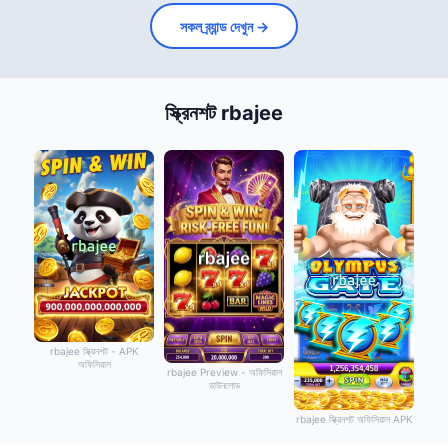
সকল ব্র্যান্ড দেখুন →
স্ক্রিনশট rbajee
rbajee স্ক্রিনশট - APK
অফিসিয়াল
rbajee Preview - অফিসিয়াল
ডাউনলোড
rbajee স্ক্রিনশট অফিসিয়াল APK