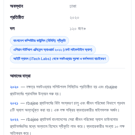
অবস্থান
ঢাকা
প্রতিষ্ঠিত
২০২০
দল
১২০ জন+
বাংলাদেশ কম্পিউটার কাউন্সিল (বিসিসি) স্বীকৃতি
এশিয়ান স্টার্টআপ এক্সিলেন্স অ্যাওয়ার্ড ২০২২ (বেস্ট লাইফস্টাইল অ্যাপ)
আইটি ল্যাবস (iTech Labs) থেকে সফটওয়্যার সুরক্ষা ও কর্মক্ষমতা যাচাইকরণ
আমাদের যাত্রা
২০২০
— নক্ষত্র সফটওয়্যার সলিউশনস লিমিটেড প্রতিষ্ঠিত হয় এবং rbajee
প্ল্যাটফর্মের প্রাথমিক উন্নয়ন শুরু হয়।
২০২১
— rbajee প্ল্যাটফর্মের বিটা সংস্করণ চালু এবং জীবন পরিষেবা বিভাগে প্রথম
৫টি অ্যাপ অন্তর্ভুক্ত করা হয়। এক লক্ষ সক্রিয় ব্যবহারকারীর মাইলফলক অর্জন।
২০২২
— rbajee প্ল্যাটফর্ম বাংলাদেশের সেরা জীবন পরিষেবা অ্যাপ ডাউনলোড
প্ল্যাটফর্মগুলির মধ্যে অন্যতম হিসেবে স্বীকৃতি লাভ করে। ব্যবহারকারীর সংখ্যা ১০ লক্ষ
অতিক্রম করে।