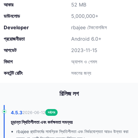
আকার
52 MB
ডাউনলোড
5,000,000+
Developer
rbajee টেকনোলজিস
প্রয়োজনীয়তা
Android 6.0+
আপডেট
2023-11-15
বিভাগ
অ্যাপস ও গেমস
কনটেন্ট রেটিং
সকলের জন্য
রিলিজ লগ
4.5.3
2026-06-12
সর্বশেষ
চূড়ান্ত স্থিতিশীলতা এবং কর্মক্ষমতা সমন্বয়
rbajee প্ল্যাটফর্মের সামগ্রিক স্থিতিশীলতা এবং নির্ভরযোগ্যতা আরও উন্নত করা