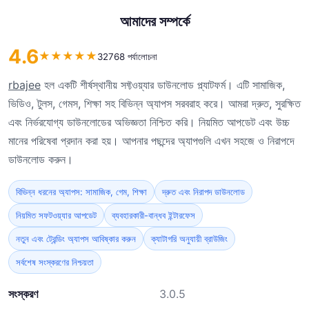
আমাদের সম্পর্কে
4.6
★
★
★
★
★
32768 পর্যালোচনা
rbajee
হল একটি শীর্ষস্থানীয় সফ্টওয়্যার ডাউনলোড প্ল্যাটফর্ম। এটি সামাজিক,
ভিডিও, টুলস, গেমস, শিক্ষা সহ বিভিন্ন অ্যাপস সরবরাহ করে। আমরা দ্রুত, সুরক্ষিত
এবং নির্ভরযোগ্য ডাউনলোডের অভিজ্ঞতা নিশ্চিত করি। নিয়মিত আপডেট এবং উচ্চ
মানের পরিষেবা প্রদান করা হয়। আপনার পছন্দের অ্যাপগুলি এখন সহজে ও নিরাপদে
ডাউনলোড করুন।
বিভিন্ন ধরনের অ্যাপস: সামাজিক, গেম, শিক্ষা
দ্রুত এবং নিরাপদ ডাউনলোড
নিয়মিত সফটওয়্যার আপডেট
ব্যবহারকারী-বান্ধব ইন্টারফেস
নতুন এবং ট্রেন্ডিং অ্যাপস আবিষ্কার করুন
ক্যাটাগরি অনুযায়ী ব্রাউজিং
সর্বশেষ সংস্করণের নিশ্চয়তা
সংস্করণ
3.0.5