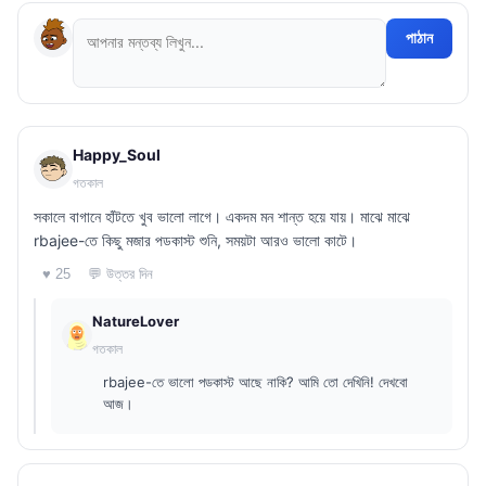
পাঠান
Happy_Soul
গতকাল
সকালে বাগানে হাঁটতে খুব ভালো লাগে। একদম মন শান্ত হয়ে যায়। মাঝে মাঝে
rbajee-তে কিছু মজার পডকাস্ট শুনি, সময়টা আরও ভালো কাটে।
💬 উত্তর দিন
♥ 25
NatureLover
গতকাল
rbajee-তে ভালো পডকাস্ট আছে নাকি? আমি তো দেখিনি! দেখবো
আজ।