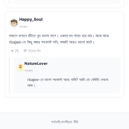
Happy_Soul
গতকাল
সকালে বাগানে হাঁটতে খুব ভালো লাগে। একদম মন শান্ত হয়ে যায়। মাঝে মাঝে
rbajee-তে কিছু মজার পডকাস্ট শুনি, সময়টা আরও ভালো কাটে।
💬 উত্তর দিন
♥ 25
NatureLover
গতকাল
rbajee-তে ভালো পডকাস্ট আছে নাকি? আমি তো দেখিনি! দেখবো
আজ।
শর্তাবলী
গোপনীয়তা নীতি