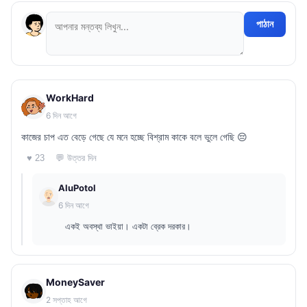
পাঠান
WorkHard
6 দিন আগে
কাজের চাপ এত বেড়ে গেছে যে মনে হচ্ছে বিশ্রাম কাকে বলে ভুলে গেছি 😔
💬 উত্তর দিন
♥ 23
AluPotol
6 দিন আগে
একই অবস্থা ভাইয়া। একটা ব্রেক দরকার।
MoneySaver
2 সপ্তাহ আগে