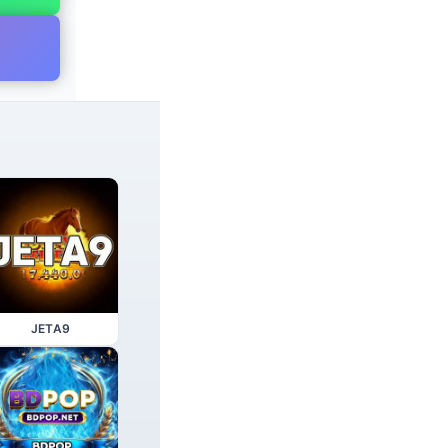
JETA9