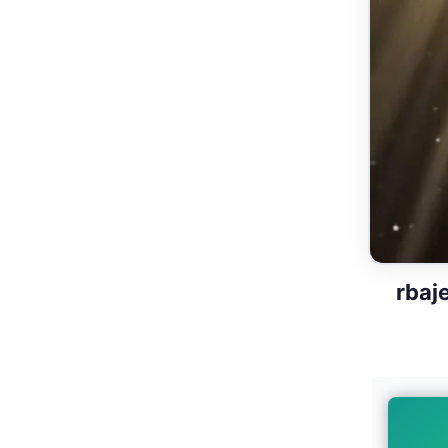
rbajee