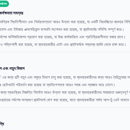
সর্বশেষ
কর্মক্ষমতা সমন্বয়
সামগ্রিক স্থিতিশীলতা এবং নির্ভরযোগ্যতা আরও উন্নত করা হয়েছে, যা একটি নিরবচ্ছিন্ন ব্যবহার নিশ
েস এবং ইউজার এক্সপেরিয়েন্স বাগগুলি সংশোধন করা হয়েছে, যা প্ল্যাটফর্মের পলিশিং সম্পূর্ণ করে।
 সর্বশেষ অপ্টিমাইজেশন প্রয়োগ করা হয়েছে, যা উচ্চ কার্যকারিতা এবং প্রতিক্রিয়াশীলতা বজায় রাখে।
ও শক্তিশালী করা হয়েছে, যা ব্যবহারকারীর ডেটা এবং প্ল্যাটফর্মকে সম্ভাব্য হুমকি থেকে রক্ষা করে।
্স এবং নতুন বিভাগ
' এর জন্য দুটি নতুন এবং সমৃদ্ধ বিভাগ চালু করা হয়েছে, যা ব্যবহারকারীদের জন্য আরও বৈচিত্র্যময় স
সের ছোটখাটো পরিবর্তন করা হয়েছে যা ন্যাভিগেশনকে আরও সহজ এবং স্বজ্ঞাত করে তোলে।
্য স্বয়ংক্রিয় বিজ্ঞপ্তি সিস্টেম আরও উন্নত করা হয়েছে, যা ব্যবহারকারীদের সময়মতো গুরুত্বপূর
য়্যারের সর্বশেষ সংস্করণ প্ল্যাটফর্মে যোগ করা হয়েছে, যাতে ব্যবহারকারীরা সর্বদা আপ-টু-ডেট থাকত
দ্ধি