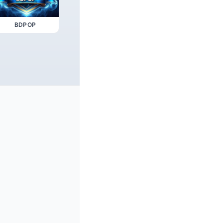
BDPOP