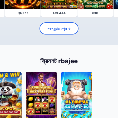
QQ777
ACE444
KX8
সকল ব্র্যান্ড দেখুন →
স্ক্রিনশট rbajee