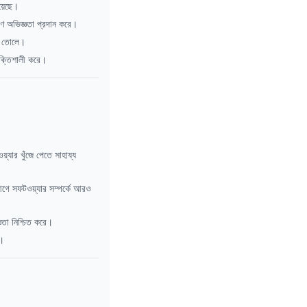
য়েছে।
সৃণ অভিজ্ঞতা প্রদান করে।
রে তোলে।
 শক্তিশালী করে।
য়্যার খুঁজে পেতে সাহায্য
 আগে সফটওয়্যার সম্পর্কে আরও
ঞতা নিশ্চিত করে।
়।