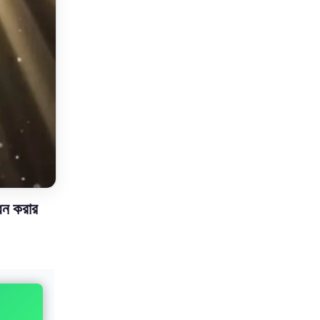
ধন করার