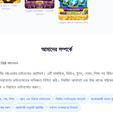
e স্ক্রিনশট - APK
অফিসিয়াল
rbajee Preview - অফিসিয়াল
ডাউনলোড
rbajee স্ক্রিনশট অফিসিয়াল APK
আমাদের সম্পর্কে
768 পর্যালোচনা
নীয় সফ্টওয়্যার ডাউনলোড প্ল্যাটফর্ম। এটি সামাজিক, ভিডিও, টুলস, গেমস, শিক্ষা সহ বি
নির্ভরযোগ্য ডাউনলোডের অভিজ্ঞতা নিশ্চিত করি। নিয়মিত আপডেট এবং উচ্চ মানের পরিষে
হজে ও নিরাপদে ডাউনলোড করুন।
, গেম, শিক্ষা
দ্রুত এবং নিরাপদ ডাউনলোড
নিয়মিত সফটওয়্যার আপডেট
ব্যবহারকারী-বান্ধব ই
ষ্কার করুন
ক্যাটাগরি অনুযায়ী ব্রাউজিং
সর্বশেষ সংস্করণের নিশ্চয়তা