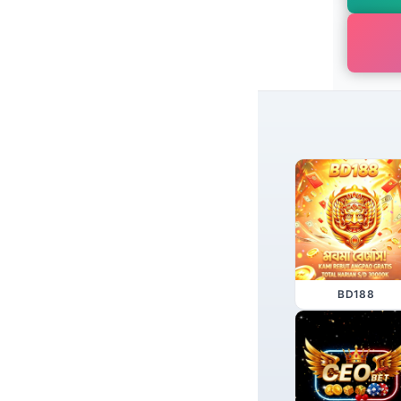
BD188