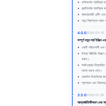
ডাউনলোড প্রক্রিয়া চ
প্ল্যাটফর্মের সামগ্রি
ব্যবহারকারী রেটিং এব
নতুন নিরাপত্তা প্যাচ 
4.0.0
2026-03-10
সম্পূর্ণ নতুন সার্চ ইঞ্জিন এব
একটি শক্তিশালী এবং উ
উন্নত ফিল্টারিং বিকল্প
করবে।
সফটওয়্যার বিস্তারিত 
ভালো ধারণা দেবে।
মোবাইল ডিভাইসের জন্য 
প্রাপ্যতা এবং নিরাপত্ত
3.5.0
2026-01-30
আন্তর্জাতিকীকরণ এবং স্