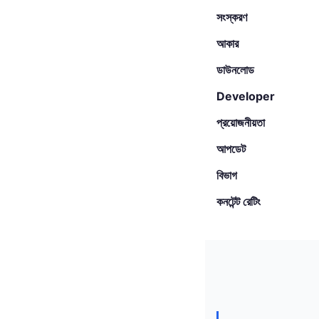
সংস্করণ
আকার
ডাউনলোড
Developer
প্রয়োজনীয়তা
আপডেট
বিভাগ
কনটেন্ট রেটিং