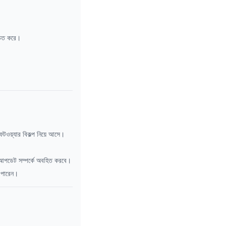
্চিত করে।
ফটওয়্যার বিকল্প নিয়ে আসে।
্ণ আপডেট সম্পর্কে অবহিত করবে।
ে পারেন।