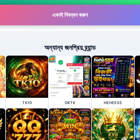
এখনই নিবন্ধন করুন
অন্যান্য জনপ্রিয় ব্র্যান্ড
TK10
OKTK
HEHE555