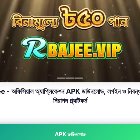
 - অফিসিয়াল অ্যাপ্লিকেশন APK ডাউনলোড, লগইন ও নিবন্
নিরাপদ প্ল্যাটফর্ম
APK ডাউনলোড