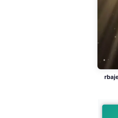
rbajee