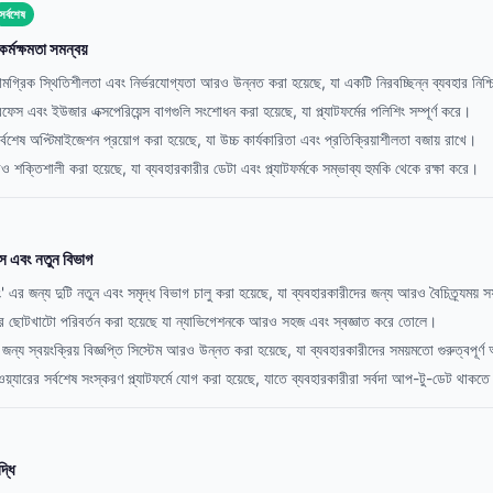
সর্বশেষ
কর্মক্ষমতা সমন্বয়
সামগ্রিক স্থিতিশীলতা এবং নির্ভরযোগ্যতা আরও উন্নত করা হয়েছে, যা একটি নিরবচ্ছিন্ন ব্যবহার নিশ
েস এবং ইউজার এক্সপেরিয়েন্স বাগগুলি সংশোধন করা হয়েছে, যা প্ল্যাটফর্মের পলিশিং সম্পূর্ণ করে।
 সর্বশেষ অপ্টিমাইজেশন প্রয়োগ করা হয়েছে, যা উচ্চ কার্যকারিতা এবং প্রতিক্রিয়াশীলতা বজায় রাখে।
ও শক্তিশালী করা হয়েছে, যা ব্যবহারকারীর ডেটা এবং প্ল্যাটফর্মকে সম্ভাব্য হুমকি থেকে রক্ষা করে।
্স এবং নতুন বিভাগ
' এর জন্য দুটি নতুন এবং সমৃদ্ধ বিভাগ চালু করা হয়েছে, যা ব্যবহারকারীদের জন্য আরও বৈচিত্র্যময় স
সের ছোটখাটো পরিবর্তন করা হয়েছে যা ন্যাভিগেশনকে আরও সহজ এবং স্বজ্ঞাত করে তোলে।
্য স্বয়ংক্রিয় বিজ্ঞপ্তি সিস্টেম আরও উন্নত করা হয়েছে, যা ব্যবহারকারীদের সময়মতো গুরুত্বপূর
য়্যারের সর্বশেষ সংস্করণ প্ল্যাটফর্মে যোগ করা হয়েছে, যাতে ব্যবহারকারীরা সর্বদা আপ-টু-ডেট থাকত
দ্ধি