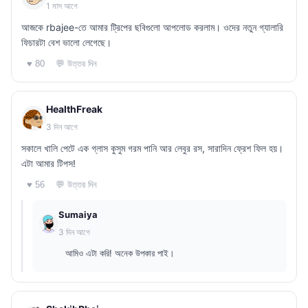
1 মাস আগে
আজকে rbajee-তে আমার ট্রিপের ছবিগুলো আপলোড করলাম। ওদের নতুন গ্যালারি
ফিচারটা বেশ ভালো লেগেছে।
💬 উত্তর দিন
♥ 80
HealthFreak
3 দিন আগে
সকালে খালি পেটে এক গ্লাস কুসুম গরম পানি আর লেবুর রস, সারাদিন ফ্রেশ ফিল হয়।
এটা আমার টিপস!
💬 উত্তর দিন
♥ 56
Sumaiya
3 দিন আগে
আমিও এটা করি! অনেক উপকার পাই।