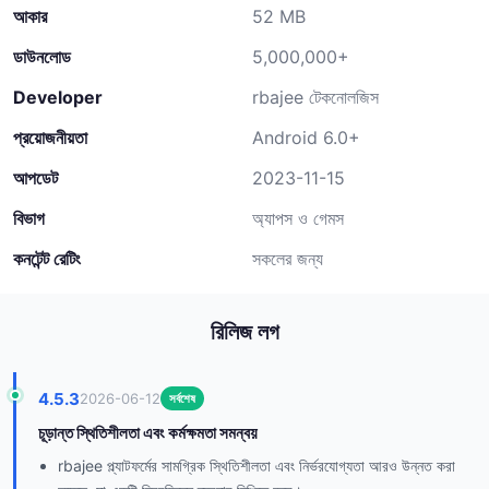
আকার
52 MB
ডাউনলোড
5,000,000+
Developer
rbajee টেকনোলজিস
প্রয়োজনীয়তা
Android 6.0+
আপডেট
2023-11-15
বিভাগ
অ্যাপস ও গেমস
কনটেন্ট রেটিং
সকলের জন্য
রিলিজ লগ
4.5.3
2026-06-12
সর্বশেষ
চূড়ান্ত স্থিতিশীলতা এবং কর্মক্ষমতা সমন্বয়
rbajee প্ল্যাটফর্মের সামগ্রিক স্থিতিশীলতা এবং নির্ভরযোগ্যতা আরও উন্নত করা