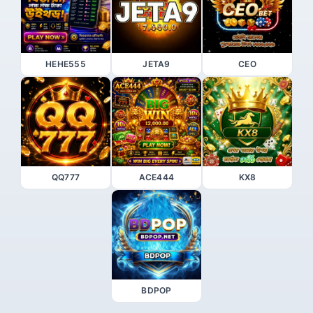
HEHE555
JETA9
CEO
QQ777
ACE444
KX8
BDPOP