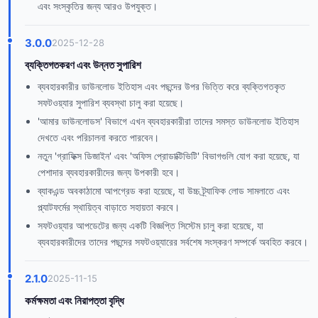
এবং সংস্কৃতির জন্য আরও উপযুক্ত।
3.0.0
2025-12-28
ব্যক্তিগতকরণ এবং উন্নত সুপারিশ
ব্যবহারকারীর ডাউনলোড ইতিহাস এবং পছন্দের উপর ভিত্তি করে ব্যক্তিগতকৃত
সফটওয়্যার সুপারিশ ব্যবস্থা চালু করা হয়েছে।
'আমার ডাউনলোডস' বিভাগে এখন ব্যবহারকারীরা তাদের সমস্ত ডাউনলোড ইতিহাস
দেখতে এবং পরিচালনা করতে পারবেন।
নতুন 'গ্রাফিক্স ডিজাইন' এবং 'অফিস প্রোডাক্টিভিটি' বিভাগগুলি যোগ করা হয়েছে, যা
পেশাদার ব্যবহারকারীদের জন্য উপকারী হবে।
ব্যাকএন্ড অবকাঠামো আপগ্রেড করা হয়েছে, যা উচ্চ ট্র্যাফিক লোড সামলাতে এবং
প্ল্যাটফর্মের স্থায়িত্ব বাড়াতে সহায়তা করবে।
সফটওয়্যার আপডেটের জন্য একটি বিজ্ঞপ্তি সিস্টেম চালু করা হয়েছে, যা
ব্যবহারকারীদের তাদের পছন্দের সফটওয়্যারের সর্বশেষ সংস্করণ সম্পর্কে অবহিত করবে।
2.1.0
2025-11-15
কর্মক্ষমতা এবং নিরাপত্তা বৃদ্ধি