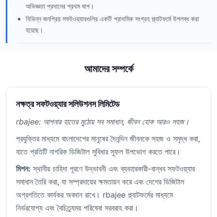
অভিজ্ঞতা প্রদানের প্রথম ধাপ।
বিভিন্ন জনপ্রিয় সফটওয়্যারগুলির একটি প্রাথমিক সংগ্রহ প্ল্যাটফর্মে উপলব্ধ করা
হয়েছে।
আমাদের সম্পর্কে
নক্ষত্র সফটওয়্যার সলিউশনস লিমিটেড
rbajee: আপনার হাতের মুঠোয় সব সমাধান, জীবন হোক আরও সহজ।
প্রযুক্তির মাধ্যমে বাংলাদেশের মানুষের দৈনন্দিন জীবনকে সহজ ও সমৃদ্ধ করা,
যাতে প্রতিটি নাগরিক ডিজিটাল সুবিধার সুফল উপভোগ করতে পারে।
মিশন:
স্থানীয় চাহিদা পূরণে উদ্ভাবনী এবং ব্যবহারকারী-বান্ধব সফটওয়্যার
সমাধান তৈরি করা, যা সম্প্রদায়ের ক্ষমতায়ন করে এবং দেশের ডিজিটাল
অগ্রগতিতে কার্যকর অবদান রাখে। rbajee প্ল্যাটফর্মের মাধ্যমে
নির্ভরযোগ্য এবং বৈচিত্র্যময় পরিষেবা সরবরাহ করা।