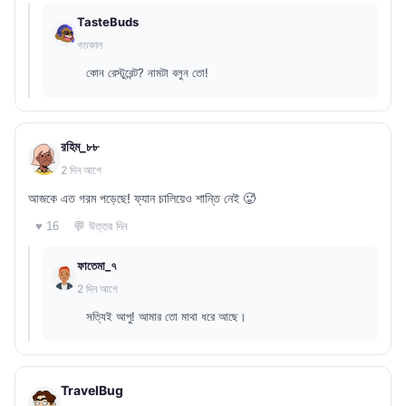
TasteBuds
গতকাল
কোন রেস্টুরেন্ট? নামটা বলুন তো!
রহিম_৮৮
2 দিন আগে
আজকে এত গরম পড়েছে! ফ্যান চালিয়েও শান্তি নেই 🥵
💬 উত্তর দিন
♥ 16
ফাতেমা_৭
2 দিন আগে
সত্যিই আপু! আমার তো মাথা ধরে আছে।
TravelBug