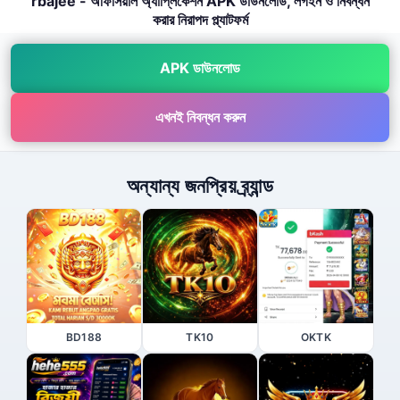
rbajee - অফিসিয়াল অ্যাপ্লিকেশন APK ডাউনলোড, লগইন ও নিবন্ধন
করার নিরাপদ প্ল্যাটফর্ম
APK ডাউনলোড
এখনই নিবন্ধন করুন
অন্যান্য জনপ্রিয় ব্র্যান্ড
BD188
TK10
OKTK