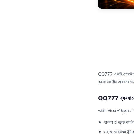
QQ777 একটি মোবাইল অ্য
ব্যবহারকারীর আরামের জ
QQ777 ব্যবহারে
আপনি পাবেন পরিষ্কার ন
হালকা ও দ্রুত কার্যক
সহজে বোধগম্য ইন্টা