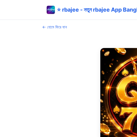
⭐ rbajee - নতুন rbajee App Ba
← হোমে ফিরে যান