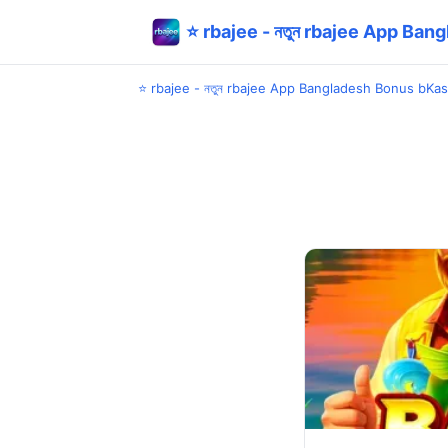
⭐ rbajee - নতুন rbajee App Ba
⭐ rbajee - নতুন rbajee App Bangladesh Bonus bKa