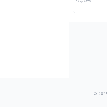
12 জুন 2026
© 2026 