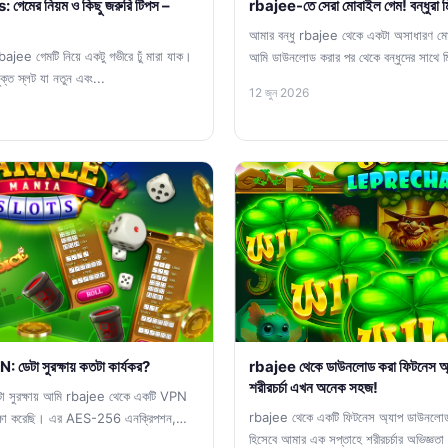
মের নিয়ম ও কিছু জরুরি টিপস –
rbajee-তে সেরা মোবাইল গেম! বন্ধুরা ম
আমার বন্ধু rbajee থেকে একটা অসাধারণ ম
 গেমটি নিয়ে একটু গভীরে ঢুঁ মারা যাক।
আমি ডাউনলোড করার পর থেকে বন্ধুদের সাথে মিল
ক্ত স্লট যা নতুন এবং...
12 জুন 2026
ডেটা সুরক্ষায় কতটা কার্যকর?
rbajee থেকে ডাউনলোড করা ফিটনেস অ্
শরীরচর্চা এখন অনেক সহজ!
েটা সুরক্ষায় আমি rbajee থেকে একটি VPN
rbajee থেকে একটি ফিটনেস অ্যাপ ডাউনলোড
ক্ষা করেছি। এর AES-256 এনক্রিপশন,
হিসেবে আমার এক সপ্তাহে শরীরচর্চার অভিজ্ঞতা 