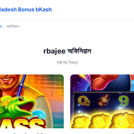
ngladesh Bonus bKash
sh
›
অফিসিয়াল
rbajee অফিসিয়াল
সর্বশেষ নিবন্ধ