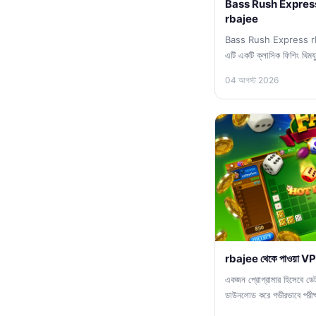
Bass Rush Express: গে
rbajee
Bass Rush Express rbajee
এটি একটি ক্লাসিক ফিশিং থিমযু
04 আগস্ট 2026
rbajee থেকে পাওয়া VPN: 
একজন প্রোগ্রামার হিসেবে ড
ডাউনলোড করে গভীরভাবে পরী
ভালো গতি...